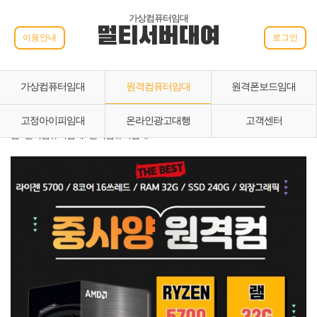
가상컴퓨터임대
멀티서버대여
이용안내
로그인
가상컴퓨터임대
원격컴퓨터임대
원격폰보드임대
고정아이피임대
온라인광고대행
고객센터
홈 › 원격컴퓨터임대 › 원격컴퓨터임대