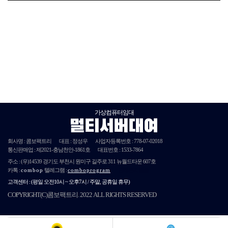
가상컴퓨터임대
멀티서버대여
회사명 : 콤보팩트리
대표 : 정성우
사업자등록번호 :
778-07-02018
통신판매업 : 제
2021
-충남천안-
1861호
대표번호 : 1533-7864
주소 :
(우)14539
경기도 부천시 원미구 길주로 311 뉴월드타운 607호
카톡 :
combop
텔레그램 :
comboprogram
단체문자발송
고객센터 :
(평일 오전10시 ~ 오후7시 / 주말, 공휴일 휴무)
COPYRIGHT(C)콤보팩트리. 2022 ALL RIGHTS RESERVED