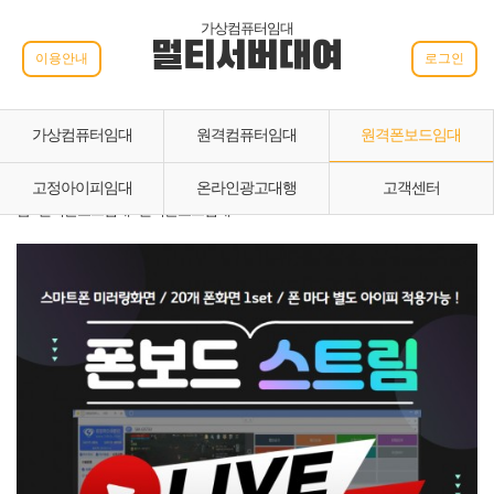
가상컴퓨터임대
멀티서버대여
이용안내
로그인
가상컴퓨터임대
원격컴퓨터임대
원격폰보드임대
고정아이피임대
온라인광고대행
고객센터
홈 › 원격폰보드임대 › 원격폰보드임대